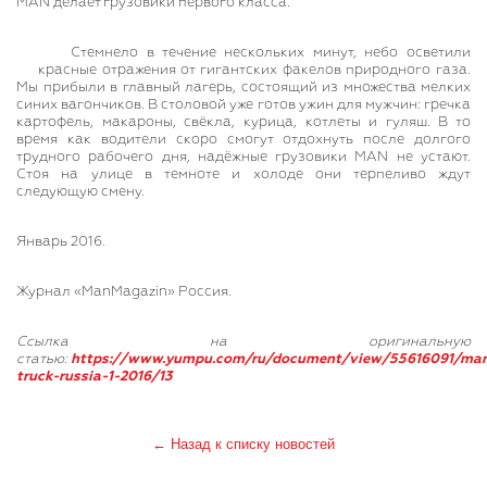
MAN делает грузовики первого класса.
Стемнело в течение нескольких минут, небо осветили
красные отражения от гигантских факелов природного газа.
Мы прибыли в главный лагерь, состоящий из множества мелких
синих вагончиков. В столовой уже готов ужин для мужчин: гречка
картофель, макароны, свёкла, курица, котлеты и гуляш. В то
время как водители скоро смогут отдохнуть после долгого
трудного рабочего дня, надёжные грузовики MAN не устают.
Стоя на улице в темноте и холоде они терпеливо ждут
следующую смену.
Январь 2016.
Журнал «ManMagazin» Россия.
Ссылка на оригинальную
статью:
https://www.yumpu.com/ru/document/view/55616091/ma
truck-russia-1-2016/13
← Назад к списку новостей