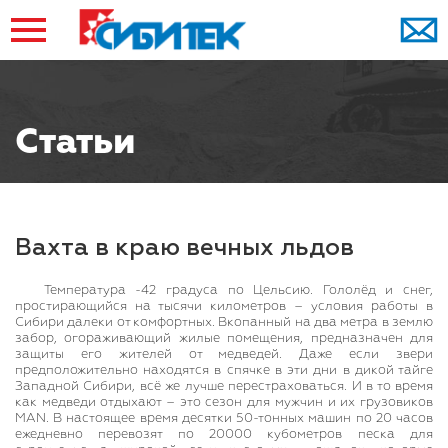
Статьи
Вахта в краю вечных льдов
Температура -42 градуса по Цельсию. Гололёд и снег,
простирающийся на тысячи километров – условия работы в
Сибири далеки от комфортных. Вкопанный на два метра в землю
забор, огораживающий жилые помещения, предназначен для
защиты его жителей от медведей. Даже если звери
предположительно находятся в спячке в эти дни в дикой тайге
Западной Сибири, всё же лучше перестраховаться. И в то время
как медведи отдыхают – это сезон для мужчин и их грузовиков
MAN. В настоящее время десятки 50-тонных машин по 20 часов
ежедневно перевозят по 20000 кубометров песка для