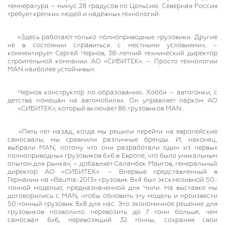
температура – минус 28 градусов по Цельсию. Северная Россия
требует крепких людей и надёжных технологий.
«Здесь работают только полноприводные грузовики. Другие
не в состоянии справиться с местными условиями», –
комментирует Сергей Чернов, 38-летний технический директор
строительной компании АО «СИБИТЕК». – Просто технологии
MAN наиболее устойчивы».
Чернов конструктор по образованию. Хобби – автогонки, с
детства помешан на автомобилях. Он управляет парком АО
«СИБИТЕК», который включает 86 грузовиков MAN.
«Пять лет назад, когда мы решили перейти на европейские
самосвалы, мы сравнили различные бренды. И, наконец,
выбрали MAN, потому что они разработали один из первых
полноприводных грузовиков 6х6 в Европе, что было уникальным
опытом для рынка», – добавляет Саламбек Маигов, генеральный
директор АО «СИБИТЕК». – Впервые представленный в
Германии на «Bauma-2013» грузовик 8х4 был эксклюзивной 50-
тонной моделью, предназначенной для Чили. На выставке мы
договорились с MAN, чтобы обновить эту модель и произвести
50-тонный грузовик 8х8 для нас. Это экономичное решение для
грузовиков позволило перевозить до 7 тонн больше, чем
самосвал 6х6, перевозящий 32 тонны, сохраняя свои