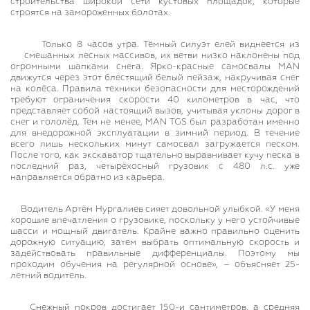
строительства широкой сети кустовых площадок, которые
строятся на замороженных болотах.
Только 8 часов утра. Тёмный силуэт елей виднеется из
смешанных лесных массивов, их ветви низко наклонены под
огромными шапками снега. Ярко-красные самосвалы MAN
движутся через этот блестящий белый пейзаж, накручивая снег
на колёса. Правила техники безопасности для месторождений
требуют ограничения скорости 40 километров в час, что
представляет собой настоящий вызов, учитывая уклоны дорог в
снег и гололёд. Тем не менее, MAN TGS был разработан именно
для внедорожной эксплуатации в зимний период. В течение
всего лишь нескольких минут самосвал загружается песком.
После того, как экскаватор тщательно выравнивает кучу песка в
последний раз, четырёхосный грузовик с 480 л.с. уже
направляется обратно из карьера.
Водитель Артём Нургалиев сияет довольной улыбкой. «У меня
хорошие впечатления о грузовике, поскольку у него устойчивые
шасси и мощный двигатель. Крайне важно правильно оценить
дорожную ситуацию, затем выбрать оптимальную скорость и
задействовать правильные дифференциалы. Поэтому мы
проходим обучения на регулярной основе», – объясняет 25-
летний водитель.
Снежный покров достигает 150-и сантиметров, а средняя