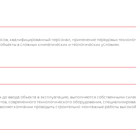
сов, квалифицированный персонал, применение передовых технологи
 объекты в сложных климатических и геологических условиях.
ых до ввода объекта в эксплуатацию, выполняются собственными сила
в, современного технологического оборудования, специализированн
зволяет компании проводить строительно-монтажные работы высокой