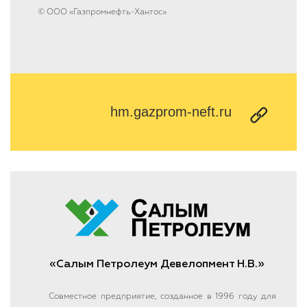
© ООО «Газпромнефть-Хантос»
hm.gazprom-neft.ru
«Салым Петролеум Девелопмент Н.В.»
Совместное предприятие, созданное в 1996 году для