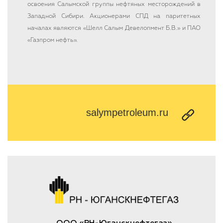
освоения Салымской группы нефтяных месторождений в
Западной Сибири. Акционерами СПД на паритетных
началах являются «Шелл Салым Девелопмент Б.В.» и ПАО
«Газпром нефть».
salympetroleum.ru