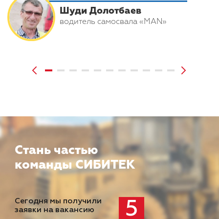
Шуди Долотбаев
водитель самосвала «MAN»
Стань частью
команды СИБИТЕК
Сегодня мы получили
5
заявки на вакансию