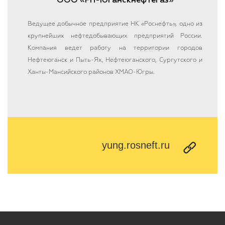
ООО «РН-Юганскнефтегаз»
Ведущее добычное предприятие НК «Роснефть», одно из
крупнейших нефтедобывающих предприятий России.
Компания ведет работу на территории городов
Нефтеюганск и Пыть-Ях, Нефтеюганского, Сургутского и
Ханты-Мансийского районов ХМАО-Югры.
yung.rosneft.ru